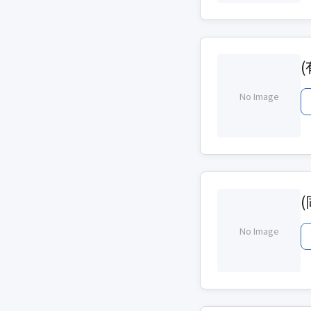
No Image
No Image