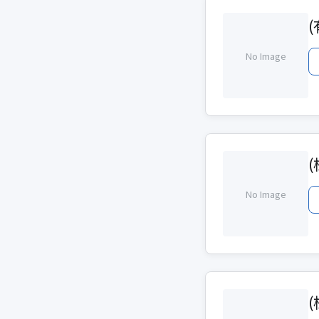
No Image
No Image