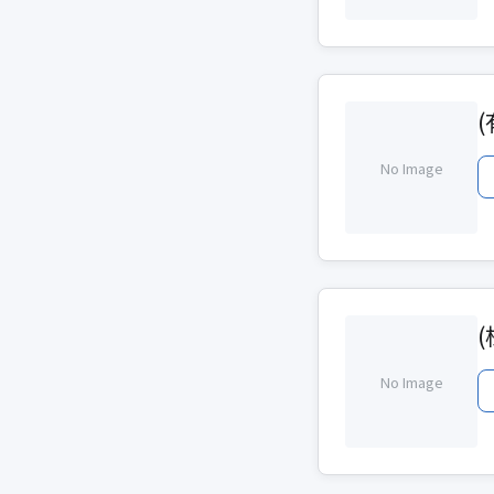
No Image
No Image