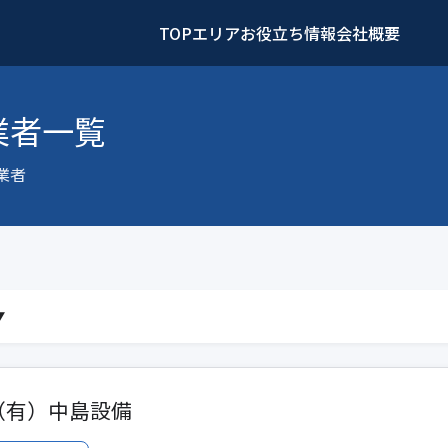
TOP
エリア
お役立ち情報
会社概要
業者一覧
業者
▼
（有）中島設備