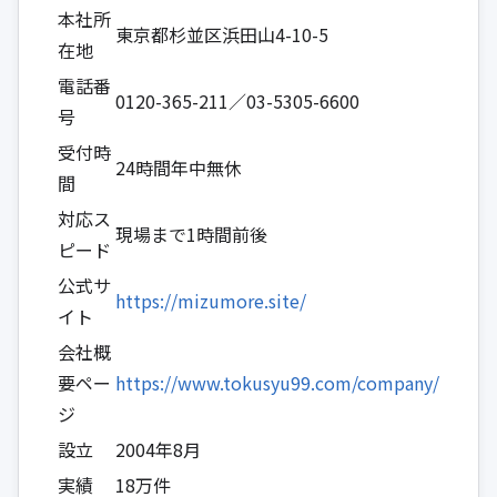
本社所
東京都杉並区浜田山4-10-5
在地
電話番
0120-365-211／03-5305-6600
号
受付時
24時間年中無休
間
対応ス
現場まで1時間前後
ピード
公式サ
https://mizumore.site/
イト
会社概
要ペー
https://www.tokusyu99.com/company/
ジ
設立
2004年8月
実績
18万件