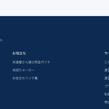
ト
お役立ち
サ
水道屋さん選び完全ガイド
こ
水回りメーカー
運
お役立ちリンク集
運
プ
利
特