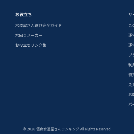
お役立ち
サ
水道屋さん選び完全ガイド
こ
水回りメーカー
運
お役立ちリンク集
運
プ
利
特
免
お
パ
© 2026 優良水道屋さんランキング All Rights Reserved.