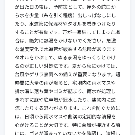
が出た日の夜は、予防策として、屋外の蛇口か
ら水を少量（糸を引く程度）出しっぱなしにし
たり、水道管に保温材やタオルを巻きつけたり
することが有効です。万が一凍結してしまった場
合は、絶対に熱湯をかけないでください。急激
な温度変化で水道管が破裂する危険があります。
タオルをかぶせて、ぬるま湯をゆっくりとかけ
るのが正しい対処法です。夏から秋にかけては、
台風やゲリラ豪雨への備えが重要になります。短
時間に大量の雨が降ると、宅地内の雨水マスや
排水溝に落ち葉やゴミが詰まり、雨水が処理し
きれずに庭や駐車場が冠水したり、建物内に逆
流したりする恐れがあります。これを防ぐために
は、日頃から雨水マスや側溝の定期的な清掃を
心がけることが大切です。特に台風が接近する前
には、ゴミが溜まっていないかを確認し、清掃し