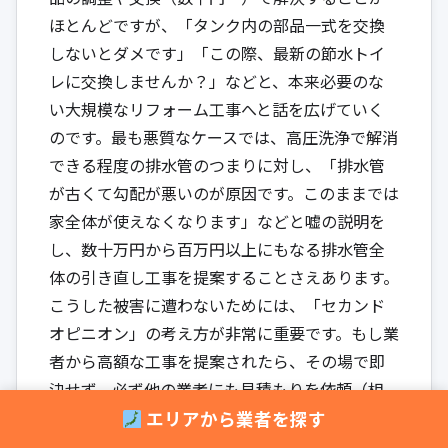
ほとんどですが、「タンク内の部品一式を交換
しないとダメです」「この際、最新の節水トイ
レに交換しませんか？」などと、本来必要のな
い大規模なリフォーム工事へと話を広げていく
のです。最も悪質なケースでは、高圧洗浄で解消
できる程度の排水管のつまりに対し、「排水管
が古くて勾配が悪いのが原因です。このままでは
家全体が使えなくなります」などと嘘の説明を
し、数十万円から百万円以上にもなる排水管全
体の引き直し工事を提案することさえあります。
こうした被害に遭わないためには、「セカンド
オピニオン」の考え方が非常に重要です。もし業
者から高額な工事を提案されたら、その場で即
決せず、必ず他の業者にも見積もりを依頼（相
見積もり）しましょう。別の業者にも同じ状況
エリアから業者を探す
を見てもらうことで、最初の業者の提案が本当に