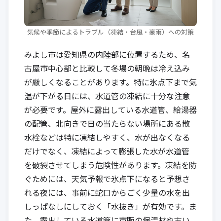
気候や季節によるトラブル（凍結・台風・豪雨）への対策
みよし市は愛知県の内陸部に位置するため、名
古屋市中心部と比較して冬場の朝晩は冷え込み
が厳しくなることがあります。特に氷点下まで気
温が下がる日には、水道管の凍結に十分な注意
が必要です。屋外に露出している水道管、給湯器
の配管、北向きで日の当たらない場所にある散
水栓などは特に凍結しやすく、水が出なくなる
だけでなく、凍結によって膨張した水が水道管
を破裂させてしまう危険性があります。凍結を防
ぐためには、天気予報で氷点下になると予想さ
れる夜には、事前に蛇口からごく少量の水を出
しっぱなしにしておく「水抜き」が有効です。ま
た、露出している水道管に市販の保温材や古い