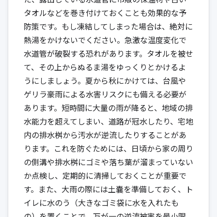
タオルなどを巻き付けておくことも効果的な予
防策です。もし凍結してしまった場合は、絶対に
熱湯をかけないでください。急激な温度変化で
水道管が破裂する恐れがあります。タオルを被せ
て、その上からぬるま湯をゆっくりとかけるよ
うにしましょう。夏から秋にかけては、台風や
ゲリラ豪雨による水害リスクにも備える必要が
あります。短時間に大量の雨が降ると、地域の排
水能力を超えてしまい、道路が冠水したり、宅地
内の排水桝から汚水が逆流したりすることがあ
ります。これを防ぐためには、日頃から家の周り
の側溝や排水桝にゴミや落ち葉が溜まっていない
か点検し、定期的に清掃しておくことが重要で
す。また、大雨の際には土嚢を準備しておく、ト
イレに水のう（大きなゴミ袋に水を入れたも
の）を置くことで、万が一の逆流被害を最小限