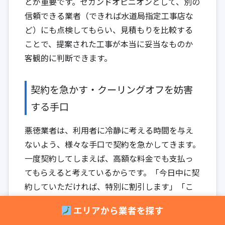
とが重要です。セカンドオピニオンとして、別の
信頼できる業者（できれば水道局指定工事店な
ど）にも点検してもらい、見積もりを比較する
ことで、提案された工事が本当に妥当なものか
客観的に判断できます。
契約を急かす・クーリングオフを妨害
する手口
悪徳業者は、利用者に冷静に考える時間を与え
ないよう、様々な手口で契約を急かしてきます。
一度契約してしまえば、高額な料金でも支払っ
てもらえると考えているからです。「今日中に契
約していただければ、特別に割引します」「こ
の部品は人気で在庫が少ないので、今決めない
エリアから業者を探す
と次はいつ入荷するかわかりません」といった