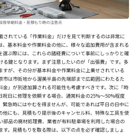
深夜早朝料金・見積もり時の注意点
載されている「作業料金」だけを見て判断するのは非常に
は、基本料金や作業料金の他に、様々な追加費用が含まれる
を選ぶ際には、これらの諸経費について事前にしっかりと確
ける鍵となります。まず注意したいのが「出張費」です。多
ますが、その分が基本料金や作業料金に上乗せされている
原市は市街地から渥美半島の先端部まで広範囲にわたるた
料金」が別途加算される可能性も考慮すべきです。次に「時
祝日に修理を依頼する場合、通常料金の25%～50%程度
。緊急時にはやむを得ませんが、可能であれば平日の日中に
の他にも、見積もり提示後のキャンセル料、特殊な工具を使
い部品の廃材処理費、業者が有料駐車場を利用した場合の
ます。見積もりを取る際は、以下の点を必ず確認しましょ