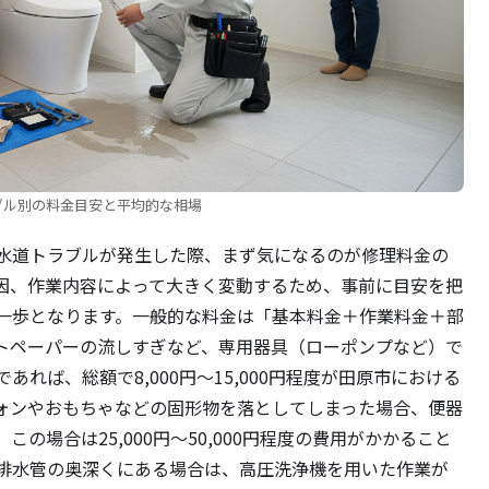
ブル別の料金目安と平均的な相場
水道トラブルが発生した際、まず気になるのが修理料金の
因、作業内容によって大きく変動するため、事前に目安を把
一歩となります。一般的な料金は「基本料金＋作業料金＋部
トペーパーの流しすぎなど、専用器具（ローポンプなど）で
れば、総額で8,000円〜15,000円程度が田原市における
ォンやおもちゃなどの固形物を落としてしまった場合、便器
の場合は25,000円〜50,000円程度の費用がかかること
排水管の奥深くにある場合は、高圧洗浄機を用いた作業が