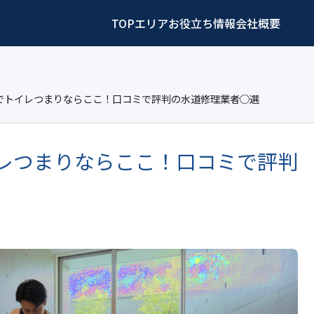
TOP
エリア
お役立ち情報
会社概要
町でトイレつまりならここ！口コミで評判の水道修理業者○選
イレつまりならここ！口コミで評判