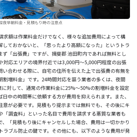
深夜早朝料金・見積もり時の注意点
請求額は作業料金だけでなく、様々な追加費用によって構
解しておかないと、「思ったより高額になった」というトラ
まず「出張費」ですが、揖斐郡 池田町内であれば無料とし
応エリアの境界付近では3,000円～5,000円程度の出張
問い合わせる際に、自宅の住所を伝えた上で出張費の有無を
朝割増料金」です。24時間対応を謳う業者の多くは、夜間
業に対して、通常の作業料金に25%～50%の割増料金を設定
ば日中の時間帯に依頼する方が費用を抑えられます。また、
注意が必要です。見積もり提示までは無料でも、その後にキ
や「調査料」といった名目で費用を請求する悪質な業者も
で、「見積もり後にキャンセルした場合、費用は一切かかり
トラブル防止の鍵です。その他にも、以下のような費用が発