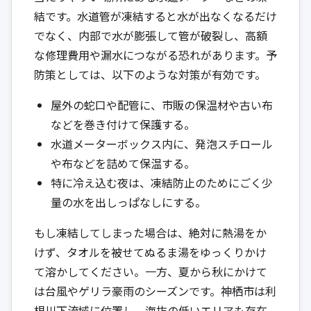
結です。水道管が凍結すると水が出なくなるだけ
でなく、内部で水が膨張して管が破裂し、高額
な修理費用や漏水につながる恐れがあります。予
防策としては、以下のような対策が有効です。
屋外の蛇口や配管に、市販の保温材や古い布
などを巻き付けて保護する。
水道メーターボックス内に、発泡スチロール
や布などを詰めて保温する。
特に冷え込む夜は、凍結防止のためにごく少
量の水を出しっぱなしにする。
もし凍結してしまった場合は、絶対に熱湯をか
けず、タオルを被せてぬるま湯をゆっくりかけ
て溶かしてください。一方、夏から秋にかけて
は台風やゲリラ豪雨のシーズンです。神栖市は利
根川下流域に位置し、海抜の低いエリアも存在