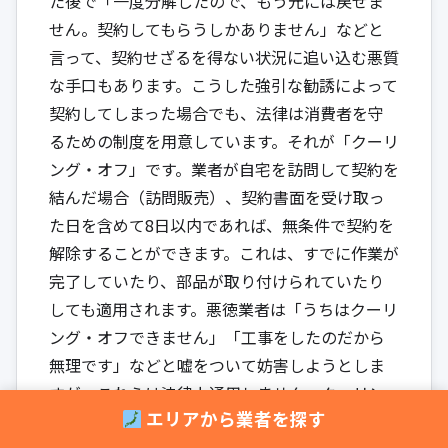
た後で「一度分解したので、もう元には戻せま
せん。契約してもらうしかありません」などと
言って、契約せざるを得ない状況に追い込む悪質
な手口もあります。こうした強引な勧誘によって
契約してしまった場合でも、法律は消費者を守
るための制度を用意しています。それが「クーリ
ング・オフ」です。業者が自宅を訪問して契約を
結んだ場合（訪問販売）、契約書面を受け取っ
た日を含めて8日以内であれば、無条件で契約を
解除することができます。これは、すでに作業が
完了していたり、部品が取り付けられていたり
しても適用されます。悪徳業者は「うちはクーリ
ング・オフできません」「工事をしたのだから
無理です」などと嘘をついて妨害しようとしま
すが、これらは法律上通用しません。クーリン
エリアから業者を探す
グ・オフは、必ずハガキなどの書面で行い、そ