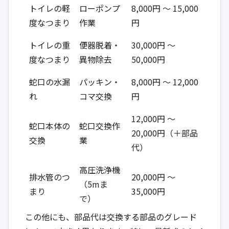
トイレの軽
ローポンプ
8,000円 ～ 15,000
度なつまり
作業
円
トイレの重
便器脱着・
30,000円 ～
度なつまり
異物除去
50,000円
蛇口の水漏
パッキン・
8,000円 ～ 12,000
れ
コマ交換
円
12,000円 ～
蛇口本体の
蛇口交換作
20,000円（＋部品
交換
業
代）
高圧洗浄機
排水管のつ
20,000円 ～
（5mま
まり
35,000円
で）
この他にも、部品代は交換する部品のグレード