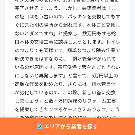
完了させるでしょう。しかし、悪徳業者は「こ
の蛇口はもう古いので、パッキンを交換してもす
ぐにまた別の場所から漏れます。本体ごと交換し
ないとダメですね」と提案し、数万円もする蛇
口本体の交換工事に誘導しようとします。トイレ
のつまりでも同様です。簡単なつまり除去作業で
解決できるはずなのに、「排水管全体が汚れて
いるのが原因です。高圧洗浄で管を丸ごときれい
にしないと再発します」と言って、5万円以上の
高額な作業を勧めたり、さらには「排水管自体
が劣化しているので、この際、新しい管に交換
しましょう」と数十万円規模のリフォーム工事
を提案してきたりするケースさえあります。こう
した過剰な提案を見抜くためには、「セカンド
オピニオン」の考え方が非常に重要です。もし業
エリアから業者を探す
者から予想外の高額な見積もりや大規模な工事