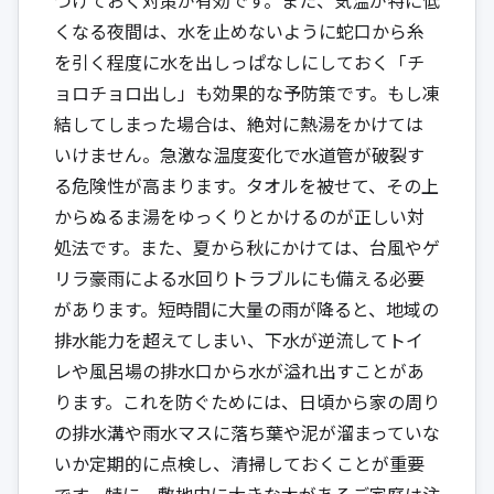
くなる夜間は、水を止めないように蛇口から糸
を引く程度に水を出しっぱなしにしておく「チ
ョロチョロ出し」も効果的な予防策です。もし凍
結してしまった場合は、絶対に熱湯をかけては
いけません。急激な温度変化で水道管が破裂す
る危険性が高まります。タオルを被せて、その上
からぬるま湯をゆっくりとかけるのが正しい対
処法です。また、夏から秋にかけては、台風やゲ
リラ豪雨による水回りトラブルにも備える必要
があります。短時間に大量の雨が降ると、地域の
排水能力を超えてしまい、下水が逆流してトイ
レや風呂場の排水口から水が溢れ出すことがあ
ります。これを防ぐためには、日頃から家の周り
の排水溝や雨水マスに落ち葉や泥が溜まっていな
いか定期的に点検し、清掃しておくことが重要
です。特に、敷地内に大きな木があるご家庭は注