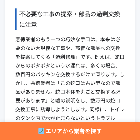
不必要な工事の提案・部品の過剰交換
に注意
悪徳業者のもう一つの巧妙な手口は、本来は必
要のない大規模な工事や、高価な部品への交換
を提案してくる「過剰修理」です。例えば、蛇口
からのポタポタという水漏れは、多くの場合、
数百円のパッキンを交換するだけで直ります。し
かし、悪徳業者は「この蛇口は古い型なので部
品がありません。蛇口本体を丸ごと交換する必
要があります」と嘘の説明をし、数万円の蛇口
交換工事に誘導しようとします。同様に、トイレ
のタンク内で水が止まらないというトラブル
も、ボールタップやフロートバルブといった内
エリアから業者を探す
部品の一部交換（数千円～1万円程度）で済むケ