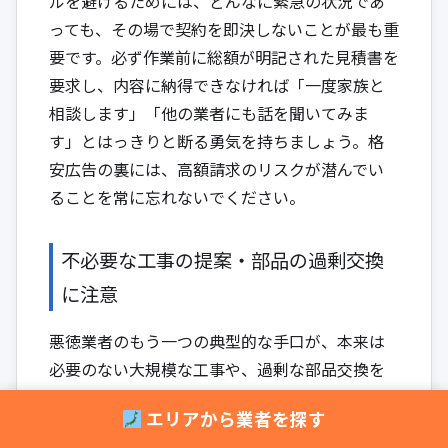
ルを避けるためには、どんなに緊急の状況であ
っても、その場で契約を即決しないことが最も重
要です。必ず作業前に総額が明記された見積書を
要求し、内容に納得できなければ「一度家族と
相談します」「他の業者にも話を聞いてみま
す」とはっきりと断る勇気を持ちましょう。格
安広告の裏には、高額請求のリスクが潜んでい
ることを常に忘れないでください。
不必要な工事の提案・部品の過剰交換
に注意
悪徳業者のもう一つの典型的な手口が、本来は
必要のない大規模な工事や、過剰な部品交換を
提案して高額な料金を請求するパターンです。水
エリアから業者を探す
回りの知識が少ない一般の消費者にとって、専門