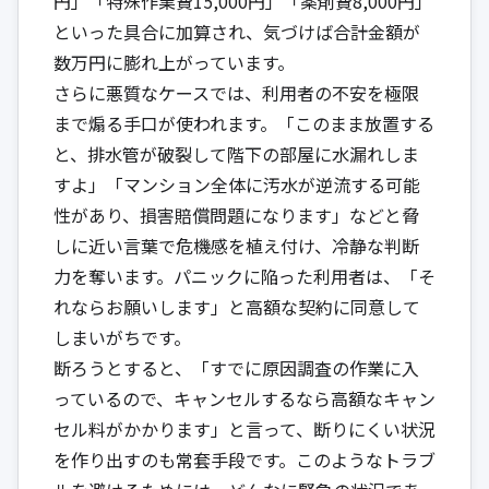
円」「特殊作業費15,000円」「薬剤費8,000円」
といった具合に加算され、気づけば合計金額が
数万円に膨れ上がっています。
さらに悪質なケースでは、利用者の不安を極限
まで煽る手口が使われます。「このまま放置する
と、排水管が破裂して階下の部屋に水漏れしま
すよ」「マンション全体に汚水が逆流する可能
性があり、損害賠償問題になります」などと脅
しに近い言葉で危機感を植え付け、冷静な判断
力を奪います。パニックに陥った利用者は、「そ
れならお願いします」と高額な契約に同意して
しまいがちです。
断ろうとすると、「すでに原因調査の作業に入
っているので、キャンセルするなら高額なキャン
セル料がかかります」と言って、断りにくい状況
を作り出すのも常套手段です。このようなトラブ