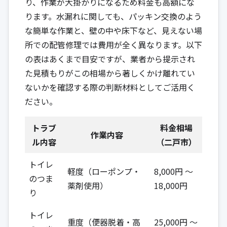
り、作業が大掛かりになるため料金も高額にな
ります。水漏れに関しても、パッキン交換のよう
な簡単な作業と、壁の中や床下など、見えない場
所での配管修理では費用が全く異なります。以下
の表はあくまで目安ですが、業者から提示され
た見積もりがこの相場から著しくかけ離れてい
ないかを確認する際の判断材料としてご活用く
ださい。
トラブ
料金相場
作業内容
ル内容
（二戸市）
トイレ
軽度（ローポンプ・
8,000円 ～
のつま
薬剤使用）
18,000円
り
トイレ
重度（便器脱着・高
25,000円 ～