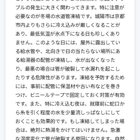
ブルの発生に大きく関わってきます。特に注意が
必要なのが冬場の水道管凍結です。城陽市は京都
市内よりもさらに冷え込みが厳しくなることが
あり、最低気温が氷点下になる日も珍しくあり
ません。このような日には、屋外に露出してい
る給水管や、北向きで日の当たらない場所にあ
る給湯器の配管が凍結し、水が出なくなった
り、最悪の場合は管が破裂して水漏れを起こし
たりする危険性があります。凍結を予防するため
には、事前に配管に保温材や古い布などを巻き
つけ、ビニールテープで固定しておく対策が有効
です。また、特に冷え込む夜は、就寝前に蛇口か
ら糸を引く程度の水を少量流しっぱなしにして
おくことも効果的です。もし凍結してしまった場
合は、絶対に熱湯をかけてはいけません。急激
な温度変化で管が破裂する原因になります。自然