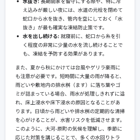
水抜き:
長期間家を留守にする際や、特に冷
え込みが厳しい夜には、水道の元栓を閉めて
蛇口から水を抜き、管内を空にしておく「水
抜き」が最も確実な凍結防止策です。
水を出し続ける:
就寝前に、蛇口から糸を引
く程度の非常に少量の水を流し続けることで
も、凍結を予防する効果があります。
また、夏から秋にかけては台風やゲリラ豪雨に
も注意が必要です。短時間に大量の雨が降ると、
雨どいや敷地内の排水桝（ます）に落ち葉やゴ
ミが詰まっている場合、雨水が処理しきれずに溢
れ、床上浸水や床下浸水の原因となることがあ
ります。日頃から雨どいや排水桝の定期的な清掃
を心がけることが、水害リスクを低減させます。
このように、大河-原町の気候を理解し、季節に
応じた対策を講じることで、多くの水回りトラ