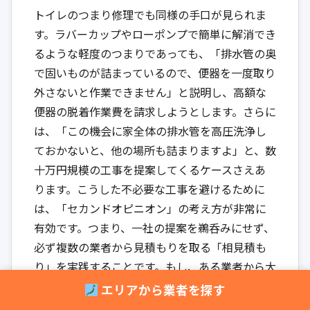
トイレのつまり修理でも同様の手口が見られま
す。ラバーカップやローポンプで簡単に解消でき
るような軽度のつまりであっても、「排水管の奥
で固いものが詰まっているので、便器を一度取り
外さないと作業できません」と説明し、高額な
便器の脱着作業費を請求しようとします。さらに
は、「この機会に家全体の排水管を高圧洗浄し
ておかないと、他の場所も詰まりますよ」と、数
十万円規模の工事を提案してくるケースさえあ
ります。こうした不必要な工事を避けるために
は、「セカンドオピニオン」の考え方が非常に
有効です。つまり、一社の提案を鵜呑みにせず、
必ず複数の業者から見積もりを取る「相見積も
り」を実践することです。もし、ある業者から大
規模な工事を提案された場合は、他の業者にも
エリアから業者を探す
同じ状況を見てもらい、本当にその工事が必要