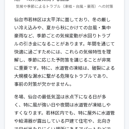
気候や季節によるトラブル（凍結・台風・豪雨）への対策
仙台市若林区は太平洋に面しており、冬の厳し
い冷え込みや、夏から秋にかけての台風・集中
豪雨など、季節ごとの気候変動が水回りトラブ
ルの引き金になることがあります。年間を通じて
快適に過ごすためには、これらの気候特性を理
解し、季節に応じた予防策を講じることが非常
に重要です。特に、水道管の凍結は、破裂による
大規模な漏水に繋がる危険なトラブルであり、
事前の対策が欠かせません。
冬場、仙台の最低気温は氷点下になる日が多
く、特に風が強い日や夜間は水道管が凍結しや
すくなります。若林区内でも、特に屋外に水道管
や給湯器が露出している戸建て住宅や、北向き
で日が当たりにくい場所にあるアパートなどで