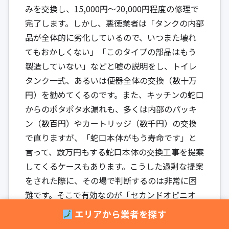
みを交換し、15,000円～20,000円程度の修理で
完了します。しかし、悪徳業者は「タンクの内部
品が全体的に劣化しているので、いつまた壊れ
てもおかしくない」「このタイプの部品はもう
製造していない」などと嘘の説明をし、トイレ
タンク一式、あるいは便器全体の交換（数十万
円）を勧めてくるのです。また、キッチンの蛇口
からのポタポタ水漏れも、多くは内部のパッキ
ン（数百円）やカートリッジ（数千円）の交換
で直りますが、「蛇口本体がもう寿命です」と
言って、数万円もする蛇口本体の交換工事を提案
してくるケースもあります。こうした過剰な提案
をされた際に、その場で判断するのは非常に困
難です。そこで有効なのが「セカンドオピニオ
ン」、つまり複数の業者から見積もりを取る
エリアから業者を探す
「相見積もり」です。1社目の業者から高額な工