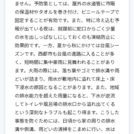
ません。予防策としては、屋外の水道管に市販
の保温材やタオルを巻き付け、ビニールテープで
固定することが有効です。また、特に冷え込む予
報が出ている夜は、就寝前に蛇口からごく少量
の水を出しっぱなしにしておくのも凍結防止に
効果的です。一方、夏から秋にかけては台風シー
ズンです。西都市も台風の進路に入ることが多
く、短時間に集中豪雨に見舞われることがあり
ます。大雨の際には、落ち葉やゴミで排水溝や雨
どいが詰まり、雨水が敷地内に溢れて床上・床
下浸水の原因となることがあります。また、地域
の排水能力を超えた雨量になると、下水が逆流
してトイレや風呂場の排水口から溢れ出てくる
という深刻なトラブルも起こり得ます。こうした
事態を防ぐためには、日頃から家の周りの排水
溝や側溝、雨どいの清掃をこまめに行い、水は