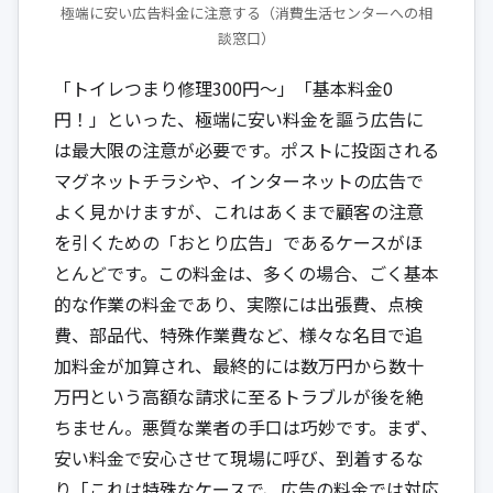
極端に安い広告料金に注意する（消費生活センターへの相
談窓口）
「トイレつまり修理300円～」「基本料金0
円！」といった、極端に安い料金を謳う広告に
は最大限の注意が必要です。ポストに投函される
マグネットチラシや、インターネットの広告で
よく見かけますが、これはあくまで顧客の注意
を引くための「おとり広告」であるケースがほ
とんどです。この料金は、多くの場合、ごく基本
的な作業の料金であり、実際には出張費、点検
費、部品代、特殊作業費など、様々な名目で追
加料金が加算され、最終的には数万円から数十
万円という高額な請求に至るトラブルが後を絶
ちません。悪質な業者の手口は巧妙です。まず、
安い料金で安心させて現場に呼び、到着するな
り「これは特殊なケースで、広告の料金では対応