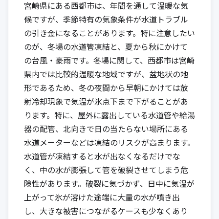
宮崎県にある西都市は、年間を通して温暖な気
候ですが、季節特有の気象条件が水道トラブル
の引き金になることがあります。特に注意したい
のが、冬場の水道管凍結と、夏から秋にかけて
の台風・豪雨です。冬場に関して、西都市は宮崎
県内では比較的温暖な地域ですが、盆地状の地
形であるため、冬の夜間から早朝にかけては放
射冷却現象で気温が氷点下まで下がることがあ
ります。特に、屋外に露出している水道管や給湯
器の配管、北向きで日の当たらない場所にある
水道メーターなどは凍結のリスクが高まります。
水道管が凍結すると水が出なくなるだけでな
く、中の水が膨張して管を破裂させてしまう危
険性があります。破裂に気づかず、日中に気温が
上がって氷が溶けた途端に大量の水が噴き出
し、大きな被害につながるケースも少なくあり