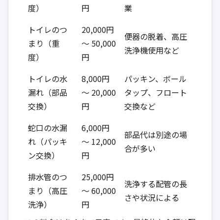
度）
円
業
トイレのつ
20,000円
便器の脱着、高圧
まり（重
～ 50,000
洗浄機使用など
度）
円
トイレの水
8,000円
パッキン、ボール
漏れ（部品
～ 20,000
タップ、フロート
交換）
円
交換など
蛇口の水漏
6,000円
部品代は別途の場
れ（パッキ
～ 12,000
合が多い
ン交換）
円
排水管のつ
25,000円
洗浄する配管の長
まり（高圧
～ 60,000
さや状況による
洗浄）
円