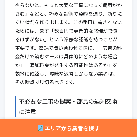
やらないと、もっと大変な工事になって費用がか
さむ」などと、巧みな話術で契約を迫り、断りに
くい状況を作り出します。この手口に騙されない
ためには、まず「数百円で専門的な修理ができ
るはずがない」という冷静な認識を持つことが
重要です。電話で問い合わせる際に、「広告の料
金だけで済むケースは具体的にどのような場合
か」「追加料金が発生する可能性はあるか」を
執拗に確認し、曖昧な返答しかしない業者は、
その時点で見切るべきです。
不必要な工事の提案・部品の過剰交換
に注意
悪徳業者は、利益を最大化するために、本来は
エリアから業者を探す
必要のない大規模な工事や、過剰な部品交換を