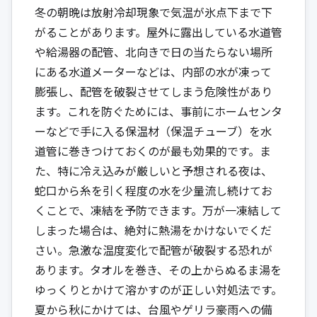
冬の朝晩は放射冷却現象で気温が氷点下まで下
がることがあります。屋外に露出している水道管
や給湯器の配管、北向きで日の当たらない場所
にある水道メーターなどは、内部の水が凍って
膨張し、配管を破裂させてしまう危険性があり
ます。これを防ぐためには、事前にホームセンタ
ーなどで手に入る保温材（保温チューブ）を水
道管に巻きつけておくのが最も効果的です。ま
た、特に冷え込みが厳しいと予想される夜は、
蛇口から糸を引く程度の水を少量流し続けてお
くことで、凍結を予防できます。万が一凍結して
しまった場合は、絶対に熱湯をかけないでくだ
さい。急激な温度変化で配管が破裂する恐れが
あります。タオルを巻き、その上からぬるま湯を
ゆっくりとかけて溶かすのが正しい対処法です。
夏から秋にかけては、台風やゲリラ豪雨への備