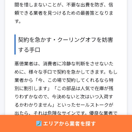
間を惜しまないことが、不要な出費を防ぎ、信
頼できる業者を見つけるための最善策となりま
す。
契約を急かす・クーリングオフを妨害
する手口
悪徳業者は、消費者に冷静な判断をさせないた
めに、様々な手口で契約を急かしてきます。もし
業者から「今、この場で契約してくれるなら特
別に割引します」「この部品は人気で在庫が残
りわずかなので、今決めないと次はいつ入荷す
るかわかりません」といったセールストークが
出たら、それは危険なサインです。優良な業者で
あれば、顧客がじっくりと検討する時間を与え
エリアから業者を探す
てくれます。その場で決断を迫るのは、他社と比